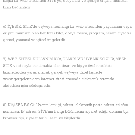
başka bir web sitesinden SİTE'ye, dosyalara ve içeriğe erişimi mümkün
kılan bağlantıdır.
6) İÇERİK: SİTE'de ve/veya herhangi bir web sitesinden yayınlanan veya
erişimi mümkün olan her türlü bilgi, dosya, resim, program, rakam, fiyat vs.
görsel, yazınsal ve işitsel imgelerdir.
7) WEB SİTESİ KULLANIM KOŞULLARI VE ÜYELİK SÖZLEŞMESİ:
SİTE vasıtasıyla sunulmakta olan ticari ve kişiye özel nitelikteki
hizmetlerden yararlanacak gerçek ve/veya tüzel kişilerle
www.gorgolette.com internet sitesi arasında elektronik ortamda
akdedilen işbu sözleşmedir.
8) KİŞİSEL BİLGİ: Üyenin kimliği, adresi, elektronik posta adresi, telefon
numarası, IP adresi, SİTE'nin hangi bölümlerini ziyaret ettiği, domain tipi,
browser tipi, ziyaret tarihi, saati vs bilgilerdir.