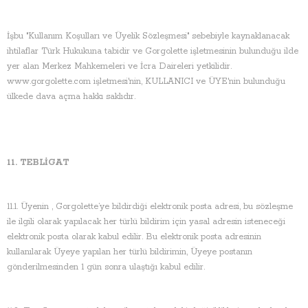
İşbu "Kullanım Koşulları ve Üyelik Sözleşmesi" sebebiyle kaynaklanacak
ihtilaflar Türk Hukukuna tabidir ve Gorgolette işletmesinin bulunduğu ilde
yer alan Merkez Mahkemeleri ve İcra Daireleri yetkilidir.
www.gorgolette.com işletmesi'nin, KULLANICI ve ÜYE'nin bulunduğu
ülkede dava açma hakkı saklıdır.
11. TEBLİGAT
11.1. Üyenin , Gorgolette’ye bildirdiği elektronik posta adresi, bu sözleşme
ile ilgili olarak yapılacak her türlü bildirim için yasal adresin isteneceği
elektronik posta olarak kabul edilir. Bu elektronik posta adresinin
kullanılarak Üyeye yapılan her türlü bildirimin, Üyeye postanın
gönderilmesinden 1 gün sonra ulaştığı kabul edilir.