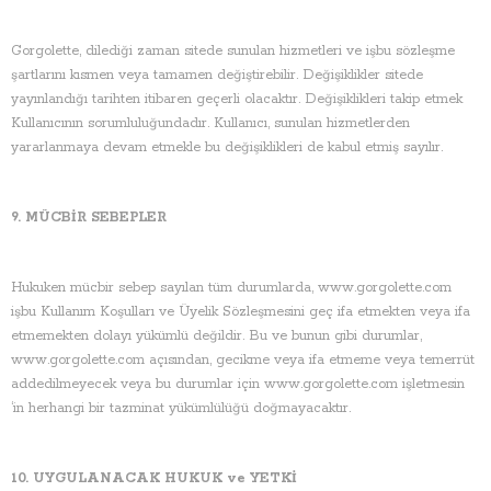
Gorgolette, dilediği zaman sitede sunulan hizmetleri ve işbu sözleşme
şartlarını kısmen veya tamamen değiştirebilir. Değişiklikler sitede
yayınlandığı tarihten itibaren geçerli olacaktır. Değişiklikleri takip etmek
Kullanıcının sorumluluğundadır. Kullanıcı, sunulan hizmetlerden
yararlanmaya devam etmekle bu değişiklikleri de kabul etmiş sayılır.
9. MÜCBİR SEBEPLER
Hukuken mücbir sebep sayılan tüm durumlarda, www.gorgolette.com
işbu Kullanım Koşulları ve Üyelik Sözleşmesini geç ifa etmekten veya ifa
etmemekten dolayı yükümlü değildir. Bu ve bunun gibi durumlar,
www.gorgolette.com açısından, gecikme veya ifa etmeme veya temerrüt
addedilmeyecek veya bu durumlar için www.gorgolette.com işletmesin
‘in herhangi bir tazminat yükümlülüğü doğmayacaktır.
10. UYGULANACAK HUKUK ve YETKİ