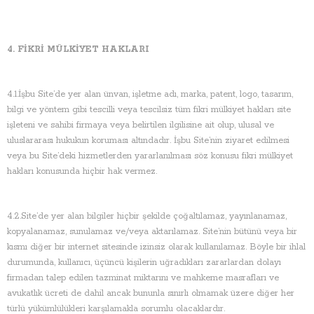
4. FİKRİ MÜLKİYET HAKLARI
4.1.İşbu Site’de yer alan ünvan, işletme adı, marka, patent, logo, tasarım,
bilgi ve yöntem gibi tescilli veya tescilsiz tüm fikri mülkiyet hakları site
işleteni ve sahibi firmaya veya belirtilen ilgilisine ait olup, ulusal ve
uluslararası hukukun koruması altındadır. İşbu Site’nin ziyaret edilmesi
veya bu Site’deki hizmetlerden yararlanılması söz konusu fikri mülkiyet
hakları konusunda hiçbir hak vermez.
4.2.Site’de yer alan bilgiler hiçbir şekilde çoğaltılamaz, yayınlanamaz,
kopyalanamaz, sunulamaz ve/veya aktarılamaz. Site’nin bütünü veya bir
kısmı diğer bir internet sitesinde izinsiz olarak kullanılamaz. Böyle bir ihlal
durumunda, kullanıcı, üçüncü kişilerin uğradıkları zararlardan dolayı
firmadan talep edilen tazminat miktarını ve mahkeme masrafları ve
avukatlık ücreti de dahil ancak bununla sınırlı olmamak üzere diğer her
türlü yükümlülükleri karşılamakla sorumlu olacaklardır.