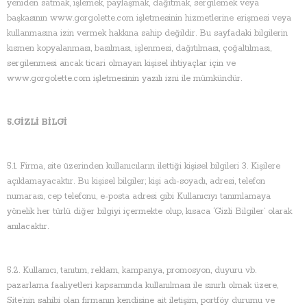
yeniden satmak, işlemek, paylaşmak, dağıtmak, sergilemek veya
başkasının www.gorgolette.com işletmesinin hizmetlerine erişmesi veya
kullanmasına izin vermek hakkına sahip değildir. Bu sayfadaki bilgilerin
kısmen kopyalanması, basılması, işlenmesi, dağıtılması, çoğaltılması,
sergilenmesi ancak ticari olmayan kişisel ihtiyaçlar için ve
www.gorgolette.com işletmesinin yazılı izni ile mümkündür.
5.GİZLİ BİLGİ
5.1. Firma, site üzerinden kullanıcıların ilettiği kişisel bilgileri 3. Kişilere
açıklamayacaktır. Bu kişisel bilgiler; kişi adı-soyadı, adresi, telefon
numarası, cep telefonu, e-posta adresi gibi Kullanıcıyı tanımlamaya
yönelik her türlü diğer bilgiyi içermekte olup, kısaca ‘Gizli Bilgiler’ olarak
anılacaktır.
5.2. Kullanıcı, tanıtım, reklam, kampanya, promosyon, duyuru vb.
pazarlama faaliyetleri kapsamında kullanılması ile sınırlı olmak üzere,
Site’nin sahibi olan firmanın kendisine ait iletişim, portföy durumu ve