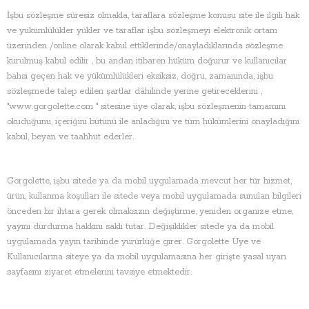
İşbu sözleşme süresiz olmakla, taraflara sözleşme konusu site ile ilgili hak
ve yükümlülükler yükler ve taraflar işbu sözleşmeyi elektronik ortam
üzerinden /online olarak kabul ettiklerinde/onayladıklarında sözleşme
kurulmuş kabul edilir , bu andan itibaren hüküm doğurur ve kullanıcılar
bahsi geçen hak ve yükümlülükleri eksiksiz, doğru, zamanında, işbu
sözleşmede talep edilen şartlar dâhilinde yerine getireceklerini ,
"www.gorgolette.com " sitesine üye olarak, işbu sözleşmenin tamamını
okuduğunu, içeriğini bütünü ile anladığını ve tüm hükümlerini onayladığını
kabul, beyan ve taahhüt ederler.
Gorgolette, işbu sitede ya da mobil uygulamada mevcut her tür hizmet,
ürün, kullanma koşulları ile sitede veya mobil uygulamada sunulan bilgileri
önceden bir ihtara gerek olmaksızın değiştirme, yeniden organize etme,
yayını durdurma hakkını saklı tutar. Değişiklikler sitede ya da mobil
uygulamada yayın tarihinde yürürlüğe girer. Gorgolette Üye ve
Kullanıcılarına siteye ya da mobil uygulamasına her girişte yasal uyarı
sayfasını ziyaret etmelerini tavsiye etmektedir.