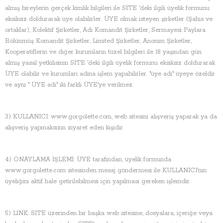
almış bireylerin gerçek kimlik bilgileri ile SİTE 'deki ilgili üyelik formunu
eksiksiz doldurarak üye olabilirler. ÜYE olmak isteyen şirketler (Şahıs ve
ortaklar), Kolektif Şirketler, Adi Komandit Şirketler, Sermayesi Paylara
Bölünmüş Komandit Şirketler, Limited Şirketler, Anonim Şirketler,
Kooperatiflerin ve diğer kurumların tüzel bilgileri ile 18 yaşından gün
almış yasal yetkilisinin SİTE 'deki ilgili üyelik formunu eksiksiz doldurarak
ÜYE olabilir ve kurumları adına işlem yapabilirler. "üye adı" üyeye özeldir
ve aynı " ÜYE adı" iki farklı ÜYE'ye verilmez.
3) KULLANICI: www.gorgolette.com, web sitesini alışveriş yaparak ya da
alışveriş yapmaksızın ziyaret eden kişidir.
4) ONAYLAMA İŞLEMİ: ÜYE tarafından, üyelik formunda
www.gorgolette.com sitesinden mesaj göndermesi ile KULLANICI'nın
üyeliğini aktif hale getirilebilmesi için yapılması gereken işlemdir.
5) LİNK: SİTE üzerinden bir başka web sitesine, dosyalara, içeriğe veya