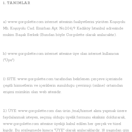
1. TANIMLAR
a) www.gorgolette.com internet sitesinin faaliyetlerini yürüten Koşuyolu
Mh. Koşuyolu Cad. Emirhan Apt. No.204/9 Kadıköy İstanbul adresinde
mukim Başak Serkek (Bundan böyle Gorgolette olarak anılacaktır).
b) www.gorgolette.com internet sitesine üye olan internet kullanıcısı
("Üye")
1) SİTE: www.gorgolette.com tarafından belirlenen çerçeve içerisinde
çeşitli hizmetlerin ve içeriklerin sunulduğu çevrimiçi (online) ortamdan
erişimi mümkün olan web sitesidir.
2) ÜYE:
www.gorgolette.com
dan ürün /mal/hizmet alımı yapmak üzere
faydalanmak isteyen, seçmiş olduğu üyelik formunu eksiksiz doldurarak,
www.gorgolette.com sitesine üyeliği kabul edilen her gerçek ve tüzel
kişidir. Bu sözleşmede kısaca "ÜYE" olarak anılacaklardır. 18 yaşından gün