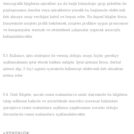
demografik bilgilerini iştirakleri ya da bağlı bulunduğu grup şirketleri ile
paylaşmasına, kendisi veya iştiraklerine yönelik bu bağlamda elektronik
ileti almaya onay verdiğini kabul ve beyan eder. Bu kişisel bilgiler firma
bünyesinde müşteri profili belirlemek, müşteri profiline uygun promosyon
ve kampanyalar sunmak ve istatistiksel çalışmalar yapmak amacıyla
kullanılabilecektir.
5.3. Kullanıcı, işbu sözleşme ile vermiş olduğu onayı, hiçbir gerekçe
açıklamaksızın iptal etmek hakkını sahiptir. İptal işlemini firma, derhal
işleme alıp, 3 (üç) işgünü içerisinde kullanıcıyı elektronik ileti almaktan
imtina eder.
5.4. Gizli Bilgiler, ancak resmi makamlarca usulü dairesinde bu bilgilerin
talep edilmesi halinde ve yürürlükteki emredici mevzuat hükümleri
gereğince resmi makamlara açıklama yapılmasının zorunlu olduğu
durumlarda resmi makamlara açıklanabilecektir.
6.YÜRÜRLÜK