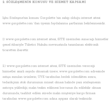
2. SÖZLEŞMENİN KONUSU VE HİZMET KAPSAMI
İşbu Sözleşme'nin konusu Gorgolette 'nin sahip olduğu internet sitesi
www.gorgolette.com 'dan üyenin faydalanma şartlarının belirlenmesidir.
1) www.gorgolette.com internet sitesi, SİTE üzerinden sunacağı hizmetler
genel itibariyle Tüketici Hukuku mevzuatında tanımlanan elektronik
ticaretten ibarettir.
2) www.gorgolette.com internet sitesi, SİTE üzerinden vereceği
hizmetler sınırlı sayıda olmamak üzere; www.gorgolette.com adresinde
satışa sunulan ürünlerin; ÜYE tarafından bedeli ödendikten sonra,
tedarikçinin stok durumunun müsait olması halinde yani sözleşmenin
satıcıya yüklediği; malın teslim edilmesi borcunun ifa edilebilir olması
durumunda; taahhüt edilen sürede malın müşteriye kargo firması
tarafından www.gorgolette.com adına ayıpsız olarak teslimidir.