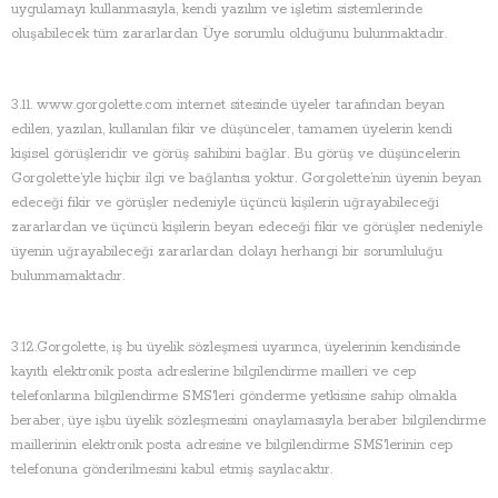
uygulamayı kullanmasıyla, kendi yazılım ve işletim sistemlerinde
oluşabilecek tüm zararlardan Üye sorumlu olduğunu bulunmaktadır.
3.11.
www.gorgolette.com internet sitesinde üyeler tarafından beyan
edilen, yazılan, kullanılan fikir ve düşünceler, tamamen üyelerin kendi
kişisel görüşleridir ve görüş sahibini bağlar. Bu görüş ve düşüncelerin
Gorgolette’yle hiçbir ilgi ve bağlantısı yoktur. Gorgolette’nin üyenin beyan
edeceği fikir ve görüşler nedeniyle üçüncü kişilerin uğrayabileceği
zararlardan ve üçüncü kişilerin beyan edeceği fikir ve görüşler nedeniyle
üyenin uğrayabileceği zararlardan dolayı herhangi bir sorumluluğu
bulunmamaktadır.
3.12.Gorgolette, iş bu üyelik sözleşmesi uyarınca, üyelerinin kendisinde
kayıtlı elektronik posta adreslerine bilgilendirme mailleri ve cep
telefonlarına bilgilendirme SMS'leri gönderme yetkisine sahip olmakla
beraber, üye işbu üyelik sözleşmesini onaylamasıyla beraber bilgilendirme
maillerinin elektronik posta adresine ve bilgilendirme SMS'lerinin cep
telefonuna gönderilmesini kabul etmiş sayılacaktır.