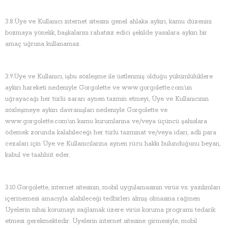
3.8.Üye ve Kullanıcı internet sitesini genel ahlaka aykırı, kamu düzenini
bozmaya yönelik, başkalarını rahatsız edici şekilde yasalara aykırı bir
amaç uğruna kullanamaz.
3.9.Üye ve Kullanıcı, işbu sözleşme ile üstlenmiş olduğu yükümlülüklere
aykırı hareketi nedeniyle Gorgolette ve www.gorgolette.com’un
uğrayacağı her türlü zararı aynen tazmin etmeyi, Üye ve Kullanıcının
sözleşmeye aykırı davranışları nedeniyle Gorgolette ve
www.gorgolette.com’un kamu kurumlarına ve/veya üçüncü şahıslara
ödemek zorunda kalabileceği her türlü tazminat ve/veya idari, adli para
cezaları için Üye ve Kullanıcılarına aynen rücu hakkı bulunduğunu beyan,
kabul ve taahhüt eder.
3.10.
Gorgolette
, internet sitesinin, mobil uygulamasının virüs vs. yazılımları
içermemesi amacıyla alabileceği tedbirleri almış olmasına rağmen
Üyelerin nihai korumayı sağlamak üzere virüs koruma programı tedarik
etmesi gerekmektedir. Üyelerin internet sitesine girmesiyle, mobil