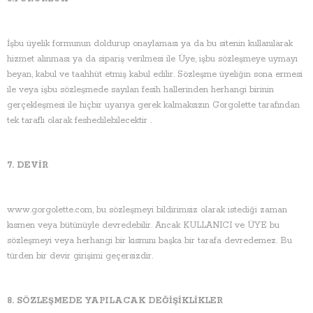
İşbu üyelik formunun doldurup onaylaması ya da bu sitenin kullanılarak
hizmet alınması ya da sipariş verilmesi ile Üye, işbu sözleşmeye uymayı
beyan, kabul ve taahhüt etmiş kabul edilir. Sözleşme üyeliğin sona ermesi
ile veya işbu sözleşmede sayılan fesih hallerinden herhangi birinin
gerçekleşmesi ile hiçbir uyarıya gerek kalmaksızın Gorgolette tarafından
tek taraflı olarak feshedilebilecektir .
7. DEVİR
www.gorgolette.com, bu sözleşmeyi bildirimsiz olarak istediği zaman
kısmen veya bütünüyle devredebilir. Ancak KULLANICI ve ÜYE bu
sözleşmeyi veya herhangi bir kısmını başka bir tarafa devredemez. Bu
türden bir devir girişimi geçersizdir.
8. SÖZLEŞMEDE YAPILACAK DEĞİŞİKLİKLER