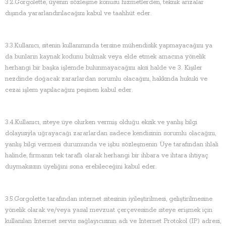
3.2.Gorgolette, üyenin sözleşme konusu hizmetlerden, teknik arızalar
dışında yararlandırılacağını kabul ve taahhüt eder.
3.3.Kullanıcı, sitenin kullanımında tersine mühendislik yapmayacağını ya
da bunların kaynak kodunu bulmak veya elde etmek amacına yönelik
herhangi bir başka işlemde bulunmayacağını aksi halde ve 3. Kişiler
nezdinde doğacak zararlardan sorumlu olacağını, hakkında hukuki ve
cezai işlem yapılacağını peşinen kabul eder.
3.4.Kullanıcı, siteye üye olurken vermiş olduğu eksik ve yanlış bilgi
dolayısıyla uğrayacağı zararlardan sadece kendisinin sorumlu olacağını,
yanlış bilgi vermesi durumunda ve işbu sözleşmenin Üye tarafından ihlali
halinde, firmanın tek taraflı olarak herhangi bir ihbara ve ihtara ihtiyaç
duymaksızın üyeliğini sona erebileceğini kabul eder.
3.5.Gorgolette tarafından internet sitesinin iyileştirilmesi, geliştirilmesine
yönelik olarak ve/veya yasal mevzuat çerçevesinde siteye erişmek için
kullanılan Internet servis sağlayıcısının adı ve Internet Protokol (IP) adresi,