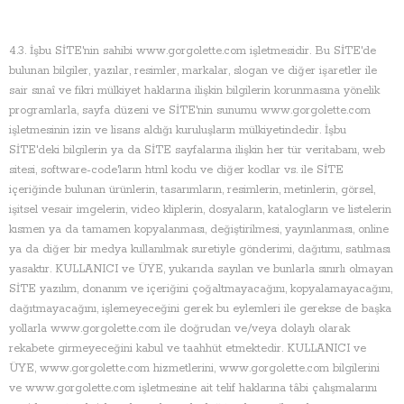
4.3. İşbu SİTE'nin sahibi www.gorgolette.com işletmesidir. Bu SİTE'de
bulunan bilgiler, yazılar, resimler, markalar, slogan ve diğer işaretler ile
sair sınaî ve fikri mülkiyet haklarına ilişkin bilgilerin korunmasına yönelik
programlarla, sayfa düzeni ve SİTE'nin sunumu www.gorgolette.com
işletmesinin izin ve lisans aldığı kuruluşların mülkiyetindedir. İşbu
SİTE'deki bilgilerin ya da SİTE sayfalarına ilişkin her tür veritabanı, web
sitesi, software-code'ların html kodu ve diğer kodlar vs. ile SİTE
içeriğinde bulunan ürünlerin, tasarımların, resimlerin, metinlerin, görsel,
işitsel vesair imgelerin, video kliplerin, dosyaların, katalogların ve listelerin
kısmen ya da tamamen kopyalanması, değiştirilmesi, yayınlanması, online
ya da diğer bir medya kullanılmak suretiyle gönderimi, dağıtımı, satılması
yasaktır. KULLANICI ve ÜYE, yukarıda sayılan ve bunlarla sınırlı olmayan
SİTE yazılım, donanım ve içeriğini çoğaltmayacağını, kopyalamayacağını,
dağıtmayacağını, işlemeyeceğini gerek bu eylemleri ile gerekse de başka
yollarla www.gorgolette.com ile doğrudan ve/veya dolaylı olarak
rekabete girmeyeceğini kabul ve taahhüt etmektedir. KULLANICI ve
ÜYE, www.gorgolette.com hizmetlerini, www.gorgolette.com bilgilerini
ve www.gorgolette.com işletmesine ait telif haklarına tâbi çalışmalarını