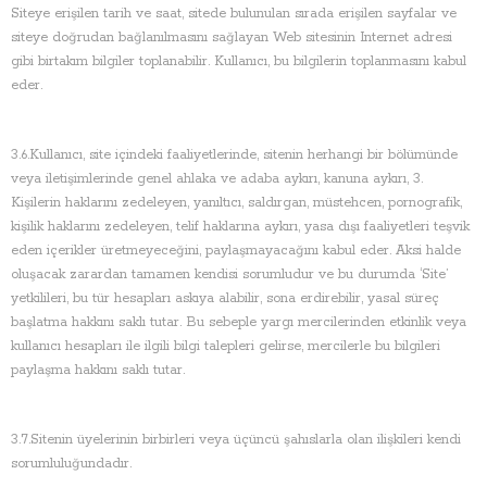
Siteye erişilen tarih ve saat, sitede bulunulan sırada erişilen sayfalar ve
siteye doğrudan bağlanılmasını sağlayan Web sitesinin Internet adresi
gibi birtakım bilgiler toplanabilir. Kullanıcı, bu bilgilerin toplanmasını kabul
eder.
3.6.Kullanıcı, site içindeki faaliyetlerinde, sitenin herhangi bir bölümünde
veya iletişimlerinde genel ahlaka ve adaba aykırı, kanuna aykırı, 3.
Kişilerin haklarını zedeleyen, yanıltıcı, saldırgan, müstehcen, pornografik,
kişilik haklarını zedeleyen, telif haklarına aykırı, yasa dışı faaliyetleri teşvik
eden içerikler üretmeyeceğini, paylaşmayacağını kabul eder. Aksi halde
oluşacak zarardan tamamen kendisi sorumludur ve bu durumda ‘Site’
yetkilileri, bu tür hesapları askıya alabilir, sona erdirebilir, yasal süreç
başlatma hakkını saklı tutar. Bu sebeple yargı mercilerinden etkinlik veya
kullanıcı hesapları ile ilgili bilgi talepleri gelirse, mercilerle bu bilgileri
paylaşma hakkını saklı tutar.
3.7.Sitenin üyelerinin birbirleri veya üçüncü şahıslarla olan ilişkileri kendi
sorumluluğundadır.