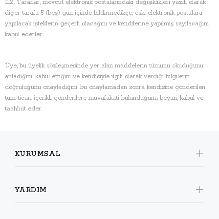
11.2. Taraflar, mevcut elektronik postalarındaki değişiklikleri yazılı olarak
diğer tarafa 5 (beş) gün içinde bildirmedikçe, eski elektronik postalara
yapılacak isteklerin geçerli olacağını ve kendilerine yapılmış sayılacağını
kabul ederler.
Üye, bu üyelik sözleşmesinde yer alan maddelerin tümünü okuduğunu,
anladığını, kabul ettiğini ve kendisiyle ilgili olarak verdiği bilgilerin
doğruluğunu onayladığını, bu onaylamadan sonra kendisine gönderilen
tüm ticari içerikli gönderilere muvafakati bulunduğunu beyan, kabul ve
taahhüt eder.
KURUMSAL
YARDIM